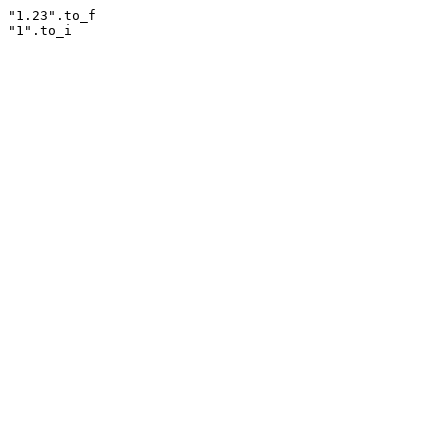
"1.23"
.
to_f
"1"
.
to_i